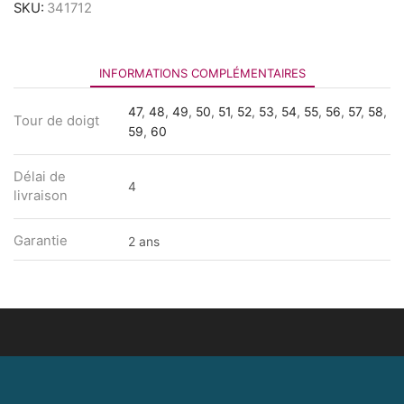
SKU:
341712
INFORMATIONS COMPLÉMENTAIRES
47
,
48
,
49
,
50
,
51
,
52
,
53
,
54
,
55
,
56
,
57
,
58
,
Tour de doigt
59
,
60
Délai de
4
livraison
Garantie
2 ans