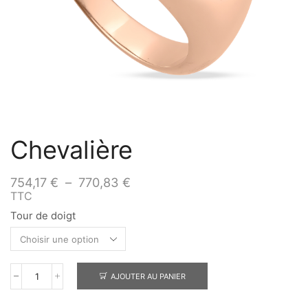
Chevalière
754,17
€
–
770,83
€
TTC
Tour de doigt
AJOUTER AU PANIER