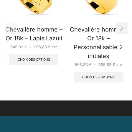
Chevalière homme –
Chevalière homme –
Or 18k – Lapis Lazuli
Or 18k –
Personnalisable 2
945,83
€
–
965,83
€
TTC
initiales
CHOIX DES OPTIONS
565,83
€
–
595,83
€
TTC
CHOIX DES OPTIONS