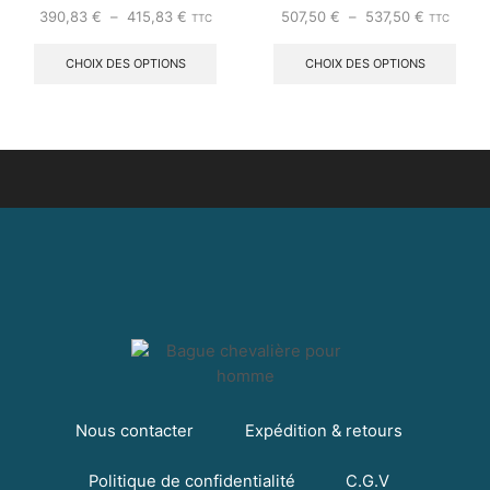
390,83
€
–
415,83
€
507,50
€
–
537,50
€
TTC
TTC
CHOIX DES OPTIONS
CHOIX DES OPTIONS
Nous contacter
Expédition & retours
Politique de confidentialité
C.G.V