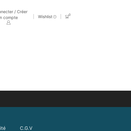
necter / Créer
0
Wishlist
n compte
ité
C.G.V